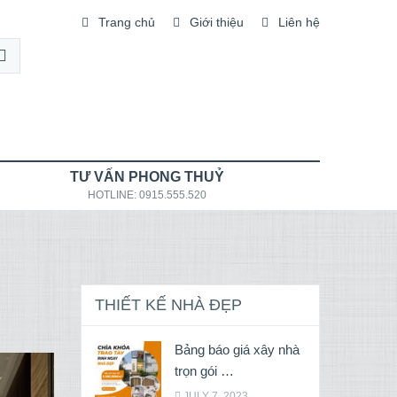
Trang chủ
Giới thiệu
Liên hệ
TƯ VẤN PHONG THUỶ
HOTLINE: 0915.555.520
THIẾT KẾ NHÀ ĐẸP
Bảng báo giá xây nhà
trọn gói …
JULY 7, 2023