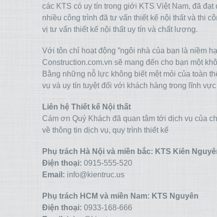
các KTS có uy tín trong giới KTS Việt Nam, đã đạt
nhiều công trình đã tư vấn thiết kế nội thất và thi
vị tư vấn thiết kế nội thất uy tín và chất lượng.
Với tôn chỉ hoạt động ”ngôi nhà của bạn là niềm h
Construction.com.vn sẽ mang đến cho bạn một khôn
Bằng những nỗ lực không biết mệt mỏi của toàn th
vụ và uy tín tuyệt đối với khách hàng trong lĩnh vực 
Liên hệ Thiết kế Nội thất
Cám ơn Quý Khách đã quan tâm tới dịch vụ của chún
về thông tin dịch vụ, quy trình thiết kế
Phụ trách Hà Nội và miền bắc: KTS Kiên Nguyê
Điện thoại:
0915-555-520
Email:
info@kientruc.us
Phụ trách HCM và miền Nam: KTS Nguyên
Điện thoại:
0933-168-666