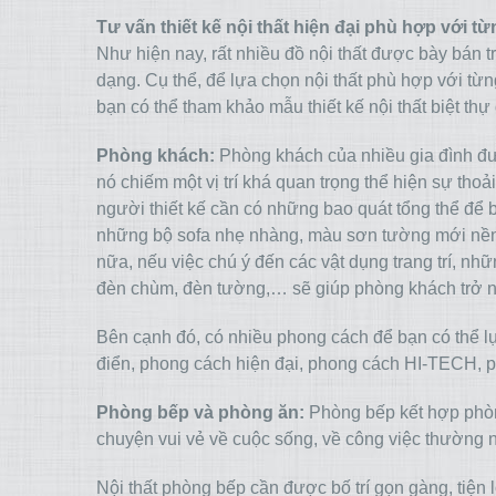
Tư vấn thiết kế nội thất hiện đại phù hợp với t
Như hiện nay, rất nhiều đồ nội thất được bày bán
dạng. Cụ thể, để lựa chọn nội thất phù hợp với từ
bạn có thể tham khảo mẫu thiết kế nội thất biệt thự 
Phòng khách:
Phòng khách của nhiều gia đình đượ
nó chiếm một vị trí khá quan trọng thể hiện sự thoải
người thiết kế cần có những bao quát tổng thể để b
những bộ sofa nhẹ nhàng, màu sơn tường mới nền 
nữa, nếu việc chú ý đến các vật dụng trang trí, nhữn
đèn chùm, đèn tường,… sẽ giúp phòng khách trở nê
Bên cạnh đó, có nhiều phong cách để bạn có thể l
điển, phong cách hiện đại, phong cách HI-TECH, p
Phòng bếp và phòng ăn:
Phòng bếp kết hợp phòn
chuyện vui vẻ về cuộc sống, về công việc thường 
Nội thất phòng bếp cần được bố trí gọn gàng, tiện