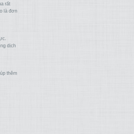
a rất
ào là đơn
ực.
ợng dịch
iúp thêm