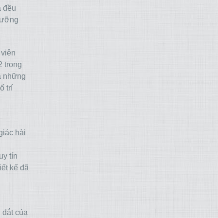
ả đều
 lưỡng
 viên
2 trong
ua những
 trí
giác hài
y tín
iết kế đã
n dắt của