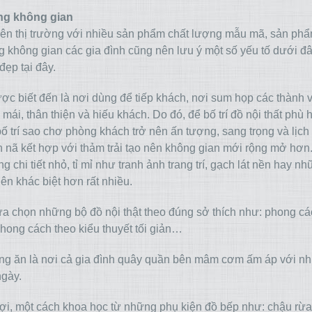
ừng không gian
 trên thị trường với nhiều sản phẩm chất lượng mẫu mã, sản ph
ng không gian các gia đình cũng nên lưu ý một số yếu tố dưới đ
đẹp tại đây.
c biết đến là nơi dùng để tiếp khách, nơi sum họp các thành 
 mái, thân thiện và hiếu khách. Do đó, để bố trí đồ nội thất phù 
ố trí sao chơ phòng khách trở nên ấn tượng, sang trọng và lịch
nã kết hợp với thảm trải tạo nên không gian mới rộng mở hơn
g chi tiết nhỏ, tỉ mỉ như tranh ảnh trang trí, gạch lát nền hay n
n khác biệt hơn rất nhiều.
ựa chọn những bộ đồ nội thật theo đúng sở thích như: phong cá
hong cách theo kiểu thuyết tối giản…
g ăn là nơi cả gia đình quây quần bên mâm cơm ấm áp với n
ngày.
 lợi, một cách khoa học từ những phụ kiện đồ bếp như: chậu rừa