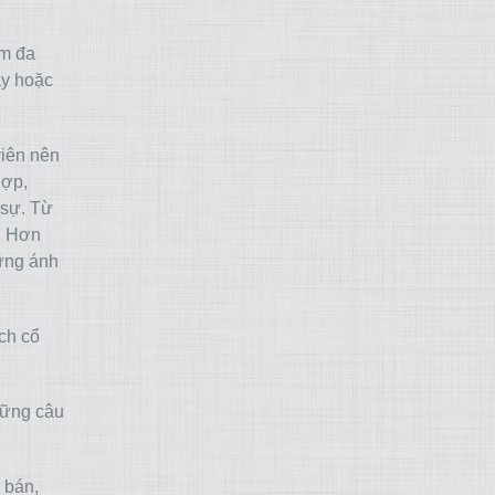
ẩm đa
ây hoặc
viên nên
hợp,
 sự. Từ
. Hơn
hững ánh
ch cổ
hững câu
 bán,