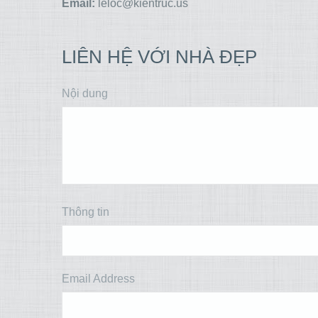
Email:
leloc@kientruc.us
LIÊN HỆ VỚI NHÀ ĐẸP
Nội dung
Thông tin
Email Address