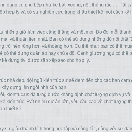
ng dụng cụ phụ bếp như kệ bát, xoong, nồi, thùng rác,…. Tất c
ếp hợp lý và có sự nghiên cứu trong khâu thiết kế một cách kỹ
u những giờ làm việc căng thẳng và mệt mỏi. Do đó, mỗi thành
ái và thuận tiện nhất. Bạn có thể sử dụng những đồ nội thất “
hòng trở nên rộng hơn và thoáng hơn. Cụ thể như: bạn có thể m
ể có thể đựng quần áo hay chứa đồ. Cạnh giường ngủ có thể bố
 kệ đựng tivi được sắp xếp sao cho hợp lý.
n trúc nhà đẹp, đội ngũ kiến trúc sư sẽ đem đến cho các bạn cảm 
nh xây dựng lên ngôi nhà của bạn.
i, kientruc.us đã từng bước khẳng định chất lượng dịch vụ và u
t kế kiến trúc. Rất nhiều dự án lớn, yêu cầu cao về chất lượng th
n thiết kế.
kỹ sư giàu thành tích trong học tập và công tác, cùng với sự dẫ