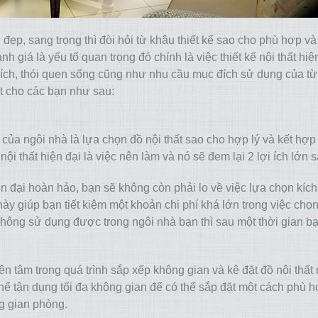
p, sang trọng thì đòi hỏi từ khâu thiết kế sao cho phù hợp v
 giá là yếu tố quan trọng đó chính là việc thiết kế nội thất hiệ
thích, thói quen sống cũng như nhu cầu mục đích sử dụng của t
ất cho các bạn như sau:
của ngôi nhà là lựa chọn đồ nội thất sao cho hợp lý và kết hợp
 nội thất hiện đại là việc nên làm và nó sẽ đem lại 2 lợi ích lớn 
ện đại hoàn hảo, bạn sẽ không còn phải lo về việc lựa chọn kích
y giúp bạn tiết kiệm một khoản chi phí khá lớn trong việc chọ
 không sử dụng được trong ngôi nhà bạn thì sau một thời gian b
ên tâm trong quá trình sắp xếp không gian và kê đặt đồ nội thất
hể tận dụng tối đa không gian để có thể sắp đặt một cách phù h
ng gian phòng.