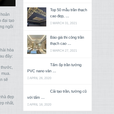
Top 50 mẫu trần thạch
à hoản
cao đẹp, …
n đại tạo
MARCH 31, 2021
ừng ngôi
Báo giá thi công trần
thạch cao …
 hài hòa
MARCH 27, 2021
sau đây:
Tấm ốp trần tường
 thước,
PVC nano vân …
n mua.
APRIL 26, 2020
ạn sẽ
Cải tạo trần, tường cũ
 nhà đẹp
với tấm …
ợp nhất,
APRIL 16, 2020