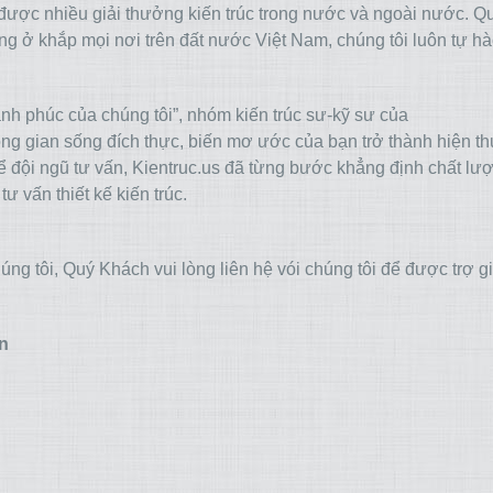
 được nhiều giải thưởng kiến trúc trong nước và ngoài nước. Qu
 công ở khắp mọi nơi trên đất nước Việt Nam, chúng tôi luôn tự h
ạnh phúc của chúng tôi”, nhóm kiến trúc sư-kỹ sư của
g gian sống đích thực, biến mơ ước của bạn trở thành hiện th
ể đội ngũ tư vấn, Kientruc.us đã từng bước khẳng định chất lư
tư vấn thiết kế kiến trúc.
g tôi, Quý Khách vui lòng liên hệ vói chúng tôi để được trợ g
n