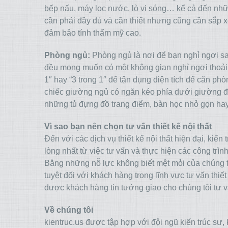
bếp nấu, máy lọc nước, lò vi sóng… kể cả đến nhữ
cần phải đầy đủ và cần thiết nhưng cũng cần sắp x
đảm bảo tính thẩm mỹ cao.
Phòng ngủ:
Phòng ngủ là nơi để bạn nghỉ ngơi sa
đều mong muốn có một không gian nghỉ ngơi thoải m
1″ hay “3 trong 1″ để tận dụng diện tích để căn p
chiếc giường ngủ có ngăn kéo phía dưới giường đ
những tủ đựng đồ trang điểm, bàn học nhỏ gọn hay
Vì sao bạn nên chọn tư vấn thiết kế nội thất
Đến với các dịch vụ thiết kế nội thất hiện đại, kiế
lòng nhất từ việc tư vấn và thực hiện các công trì
Bằng những nỗ lực không biết mệt mỏi của chúng tô
tuyệt đối với khách hàng trong lĩnh vực tư vấn thiế
được khách hàng tin tưởng giao cho chúng tôi tư vấ
Về chúng tôi
kientruc.us được tập hợp với đội ngũ kiến trúc sư, 