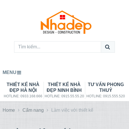
MENU
THIẾT KẾ NHÀ
THIẾT KẾ NHÀ
TƯ VẤN PHONG
ĐẸP HÀ NỘI
ĐẸP NINH BÌNH
THUỶ
HOTLINE: 0933.168.666
HOTLINE: 0915.55.55.20
HOTLINE: 0915.555.520
Home
Cẩm nang
Làm việc với thiết kế